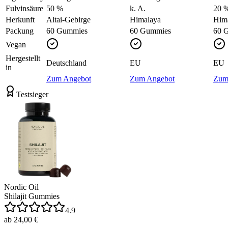
Fulvinsäure
50 %
k. A.
20 
Herkunft
Altai-Gebirge
Himalaya
Him
Packung
60 Gummies
60 Gummies
60 
Vegan
Hergestellt
Deutschland
EU
EU
in
Zum Angebot
Zum Angebot
Zum
Testsieger
Nordic Oil
Shilajit Gummies
4.9
ab 24,00 €