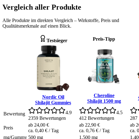
Vergleich aller Produkte
Alle Produkte im direkten Vergleich – Wirkstoffe, Preis und
Qualitätsmerkmale auf einen Blick.
Preis-Tipp
Testsieger
Cheroline
Nordic Oil
Shilajit 1500 mg
Shilajit Gummies
4.9
4.5
Bewertung
2359
Bewertungen
412
Bewertungen
287
ab 24,00 €
ab 22,90 €
ab 2
Preis
ca. 0,40 €
/ Tag
ca. 0,76 €
/ Tag
ca. 
mg/Gummy
500 mg
1.500 mg
1.4