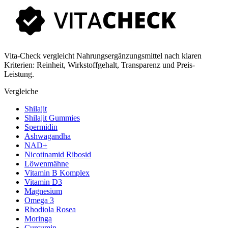
Vita-Check vergleicht Nahrungsergänzungsmittel nach klaren
Kriterien: Reinheit, Wirkstoffgehalt, Transparenz und Preis-
Leistung.
Vergleiche
Shilajit
Shilajit Gummies
Spermidin
Ashwagandha
NAD+
Nicotinamid Ribosid
Löwenmähne
Vitamin B Komplex
Vitamin D3
Magnesium
Omega 3
Rhodiola Rosea
Moringa
Curcumin