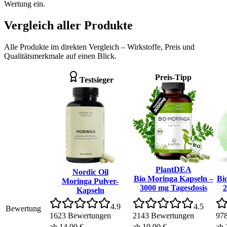
Wertung ein.
Vergleich aller Produkte
Alle Produkte im direkten Vergleich – Wirkstoffe, Preis und
Qualitätsmerkmale auf einen Blick.
Preis-Tipp
Testsieger
PlantDEA
Nordic Oil
Bio Moringa Kapseln –
Bi
Moringa Pulver-
3000 mg Tagesdosis
2
Kapseln
4.9
4.5
Bewertung
1623
Bewertungen
2143
Bewertungen
97
ab 14,00 €
ab 19,90 €
ab 