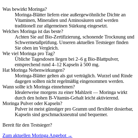
Was bewirkt Moringa?
Moringa-Blätter liefern eine außergewöhnliche Dichte an
Vitaminen, Mineralien und Aminosäuren und werden
traditionell zur allgemeinen Stärkung eingesetzt.
Welches Moringa ist das beste?
Achten Sie auf Bio-Zertifizierung, schonende Trocknung und
Schwermetallprüfung. Unseren aktuellen Testsieger finden
Sie oben im Vergleich.
Wie viel Moringa pro Tag?
Übliche Tagesdosen liegen bei 2–6 g Bio-Blattpulver,
entsprechend rund 4–12 Kapseln à 500 mg.
Hat Moringa Nebenwirkungen?
Moringa-Blätter gelten als gut verträglich. Wurzel und Rinde
dagegen sollten nicht regelmäßig eingenommen werden.
Wann sollte ich Moringa einnehmen?
Idealerweise morgens zu einer Mahlzeit — Moringa wirkt
durch den hohen B-Vitamin-Gehalt leicht aktivierend.
Moringa Pulver oder Kapseln?
Pulver ist meist günstiger pro Gramm und flexibler dosierbar,
Kapseln sind geschmacksneutral und bequemer.
Bereit für den Testsieger?
Zum aktuellen
Moringa
Angebot →