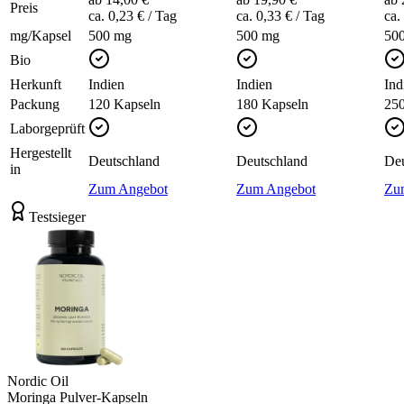
Preis
ca. 0,23 €
/ Tag
ca. 0,33 €
/ Tag
ca.
mg/Kapsel
500 mg
500 mg
50
Bio
Herkunft
Indien
Indien
Ind
Packung
120 Kapseln
180 Kapseln
250
Laborgeprüft
Hergestellt
Deutschland
Deutschland
Deu
in
Zum Angebot
Zum Angebot
Zu
Testsieger
Nordic Oil
Moringa Pulver-Kapseln