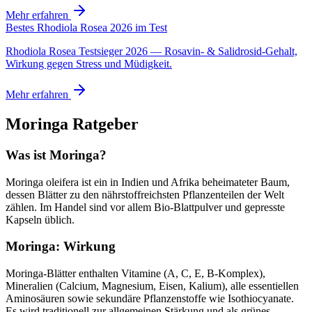
Mehr erfahren
Bestes Rhodiola Rosea 2026 im Test
Rhodiola Rosea Testsieger 2026 — Rosavin- & Salidrosid-Gehalt,
Wirkung gegen Stress und Müdigkeit.
Mehr erfahren
Moringa
Ratgeber
Was ist Moringa?
Moringa oleifera ist ein in Indien und Afrika beheimateter Baum,
dessen Blätter zu den nährstoffreichsten Pflanzenteilen der Welt
zählen. Im Handel sind vor allem Bio-Blattpulver und gepresste
Kapseln üblich.
Moringa: Wirkung
Moringa-Blätter enthalten Vitamine (A, C, E, B-Komplex),
Mineralien (Calcium, Magnesium, Eisen, Kalium), alle essentiellen
Aminosäuren sowie sekundäre Pflanzenstoffe wie Isothiocyanate.
Es wird traditionell zur allgemeinen Stärkung und als grünes