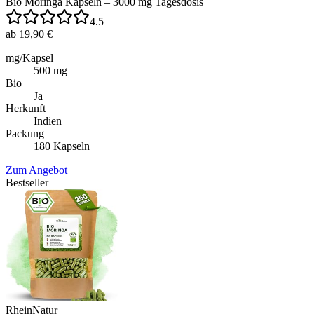
Bio Moringa Kapseln – 3000 mg Tagesdosis
4.5
ab 19,90 €
mg/Kapsel
500 mg
Bio
Ja
Herkunft
Indien
Packung
180 Kapseln
Zum Angebot
Bestseller
RheinNatur